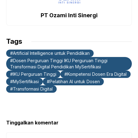
b
A
dI
a
o
p
n
m
PT Ozami Inti Sinergi
o
p
k
Tags
Artificial Intelligence untuk Pendidikan
Dosen Perguruan Tinggi IKU Perguruan Tinggi
Transformasi Digital Pendidikan MySertifikasi
IKU Perguruan Tinggi
Kompetensi Dosen Era Digital
MySertifikasi
Pelatihan AI untuk Dosen
Transformasi Digital
Tinggalkan komentar
Komentar