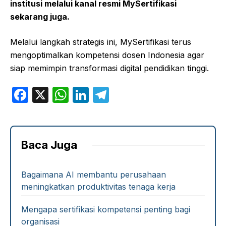
institusi melalui kanal resmi MySertifikasi
sekarang juga.
Melalui langkah strategis ini, MySertifikasi terus
mengoptimalkan kompetensi dosen Indonesia agar
siap memimpin transformasi digital pendidikan tinggi.
F
X
W
Li
T
a
h
n
el
c
at
k
e
e
s
e
gr
Baca Juga
b
A
dI
a
o
p
n
m
Bagaimana AI membantu perusahaan
meningkatkan produktivitas tenaga kerja
o
p
k
Mengapa sertifikasi kompetensi penting bagi
organisasi