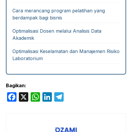
Cara merancang program pelatihan yang
berdampak bagi bisnis
Optimalisasi Dosen melalui Analisis Data
Akademik
Optimalisasi Keselamatan dan Manajemen Risiko
Laboratorium
Bagikan:
F
X
W
Li
T
a
h
n
el
c
at
k
e
e
s
e
gr