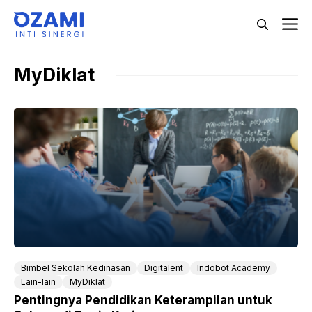
Langsung
M
ke
isi
MyDiklat
Bimbel Sekolah Kedinasan
Digitalent
Indobot Academy
Lain-lain
MyDiklat
Pentingnya Pendidikan Keterampilan untuk